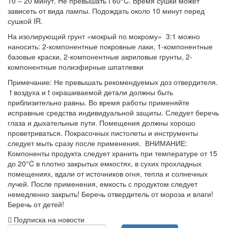
10 – 20 минут. Не превышать t 60°C. Время сушки может
зависеть от вида лампы. Подождать около 10 минут перед
сушкой IR.
На изолирующий грунт «мокрый по мокрому» 3:1 можно
наносить: 2-компонентные покровные лаки, 1-компонентные
базовые краски, 2-компонентные акриловые грунты, 2-
компонентные полиэфирные шпатлевки
Примечание: Не превышать рекомендуемых доз отвердителя.
t воздуха и t окрашиваемой детали должны быть
приблизительно равны. Во время работы применяйте
исправные средства индивидуальной защиты. Следует беречь
глаза и дыхательные пути. Помещения должны хорошо
проветриваться. Покрасочных пистолеты и инструменты
следует мыть сразу после применения. ВНИМАНИЕ:
Компоненты продукта следует хранить при температуре от 15
до 20°C в плотно закрытых емкостях, в сухих прохладных
помещениях, вдали от источников огня, тепла и солнечных
лучей. После применения, емкость с продуктом следует
немедленно закрыть! Беречь отвердитель от мороза и влаги!
Беречь от детей!
Подписка на новости