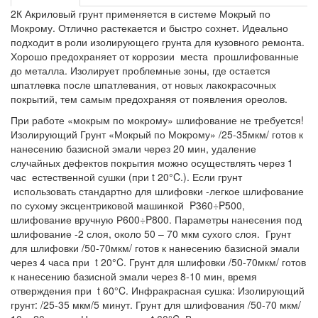
2К Акриловый грунт применяется в системе Мокрый по
Мокрому. Отлично растекается и быстро сохнет. Идеально
подходит в роли изолирующего грунта для кузовного ремонта.
Хорошо предохраняет от коррозии места прошлифованные
до металла. Изолирует проблемные зоны, где остается
шпатлевка после шпатлевания, от новых лакокрасочных
покрытий, тем самым предохраняя от появления ореолов.
При работе «мокрым по мокрому» шлифование не требуется!
Изолирующий Грунт «Мокрый по Мокрому» /25-35мкм/ готов к
нанесению базисной эмали через 20 мин, удаление
случайных дефектов покрытия можно осуществлять через 1
час естественной сушки (при t 20°C.). Если грунт
использовать стандартно для шлифовки -легкое шлифование
по сухому эксцентриковой машинкой P360÷P500,
шлифование вручную Р600÷P800. Параметры нанесения под
шлифование -2 слоя, около 50 – 70 мкм сухого слоя. Грунт
для шлифовки /50-70мкм/ готов к нанесению базисной эмали
через 4 часа при t 20°C. Грунт для шлифовки /50-70мкм/ готов
к нанесению базисной эмали через 8-10 мин, время
отверждения при t 60°C. Инфракрасная сушка: Изолирующий
грунт: /25-35 мкм/5 минут. Грунт для шлифования /50-70 мкм/