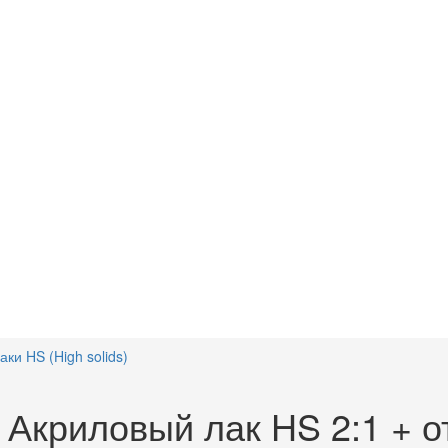
ки HS (High solids)
криловый лак HS 2:1 + отв