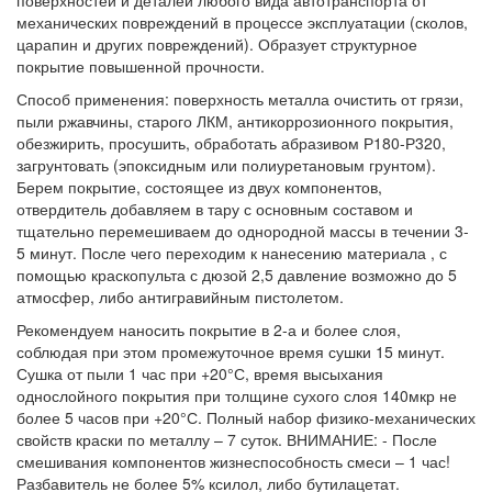
поверхностей и деталей любого вида автотранспорта от
механических повреждений в процессе эксплуатации (сколов,
царапин и других повреждений). Образует структурное
покрытие повышенной прочности.
Способ применения: поверхность металла очистить от грязи,
пыли ржавчины, старого ЛКМ, антикоррозионного покрытия,
обезжирить, просушить, обработать абразивом Р180-Р320,
загрунтовать (эпоксидным или полиуретановым грунтом).
Берем покрытие, состоящее из двух компонентов,
отвердитель добавляем в тару с основным составом и
тщательно перемешиваем до однородной массы в течении 3-
5 минут. После чего переходим к нанесению материала , с
помощью краскопульта с дюзой 2,5 давление возможно до 5
атмосфер, либо антигравийным пистолетом.
Рекомендуем наносить покрытие в 2-а и более слоя,
соблюдая при этом промежуточное время сушки 15 минут.
Сушка от пыли 1 час при +20°С, время высыхания
однослойного покрытия при толщине сухого слоя 140мкр не
более 5 часов при +20°С. Полный набор физико-механических
свойств краски по металлу – 7 суток. ВНИМАНИЕ: - После
смешивания компонентов жизнеспособность смеси – 1 час!
Разбавитель не более 5% ксилол, либо бутилацетат.