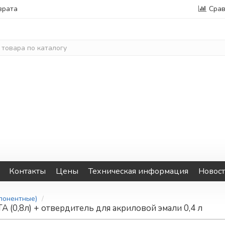
врата
Сра
Контакты
Цены
Техническая информация
Новос
мпонентные)
 (0,8л) + отвердитель для акриловой эмали 0,4 л