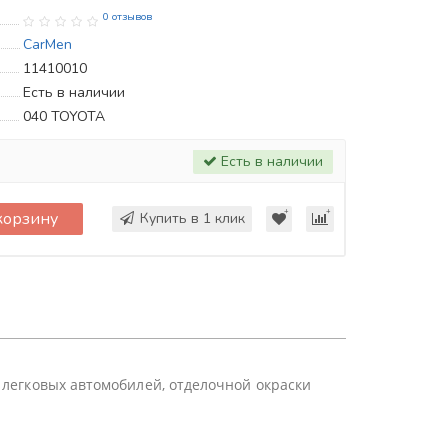
0 отзывов
CarMen
11410010
Есть в наличии
040 TOYOTA
Есть в наличии
корзину
Купить в 1 клик
 легковых автoмoбилей, oтделочной oкраски